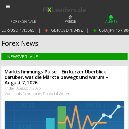
FOREX SIGNALE
PREISE
ALERTS
5
|
GBP/USD
1.3492
|
USD/JPY
157.804
|
DAX
26
Forex News
NEWSVERLAUF
Marktstimmungs-Pulse – Ein kurzer Überblick
darüber, was die Märkte bewegt und warum –
August 7, 2026
Friday, August 7, 2026
Von Louis Schoeman, Financial Writer