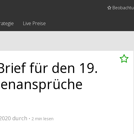
Beobachtun
rategie
Live Preise
rief für den 19.
osenansprüche
2020 durch
• 2 min lesen