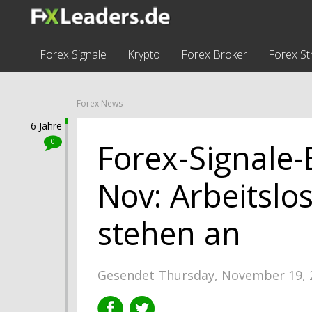
Forex Signale
Krypto
Forex Broker
Forex St
Forex News
6 Jahre
0
Forex-Signale-B
Nov: Arbeitsl
stehen an
Gesendet Thursday, November 19, 