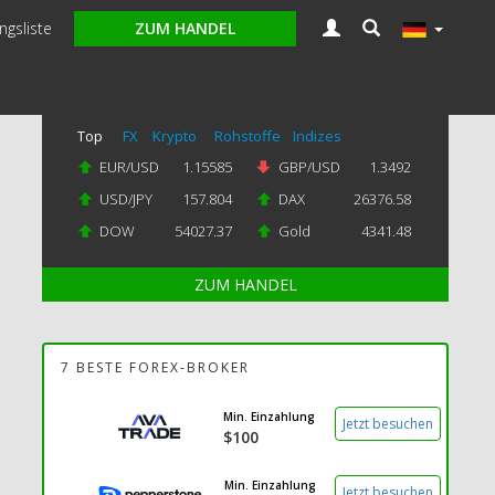
gsliste
ZUM HANDEL
Top
FX
Krypto
Rohstoffe
Indizes
EUR/USD
1.15585
GBP/USD
1.3492
USD/JPY
157.804
DAX
26376.58
DOW
54027.37
Gold
4341.48
ZUM HANDEL
7 BESTE FOREX-BROKER
Min. Einzahlung
Jetzt besuchen
$100
Min. Einzahlung
Jetzt besuchen