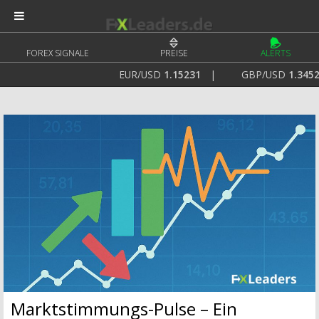
FOREX SIGNALE
PREISE
ALERTS
EUR/USD
1.15231
|
GBP/USD
1.34521
|
Marktstimmungs-Pulse – Ein