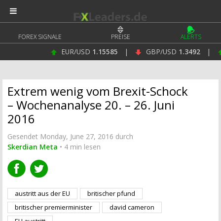
FOREX SIGNALE
PREISE
ALERTS
EUR/USD
1.15585
|
GBP/USD
1.3492
|
USD/JP
Extrem wenig vom Brexit-Schock
– Wochenanalyse 20. – 26. Juni
2016
Gesendet Monday, June 27, 2016 durch
Skerdian Meta
• 4 min lesen
austritt aus der EU
britischer pfund
britischer premierminister
david cameron