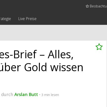
Beobachtun
rategie
Live Preise
s-Brief – Alles,
über Gold wissen
1 durch
Arslan Butt
• 3 min lesen