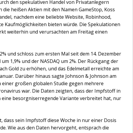
 durch den spekulativen Handel von Privatanlegern
ich die heißen Aktien mit den Namen GameStop, Koss
ndel, nachdem eine beliebte Website, Robinhood,
te Kaufmöglichkeiten bieten würde. Die Spekulationen
kt weiterhin und verursachten am Freitag einen
r 2% und schloss zum ersten Mal seit dem 14. Dezember
fiel um 1,9% und der NASDAQ um 2%. Der Rückgang der
nach Gold zu erhöhen, und das Edelmetall erreichte am
 Januar. Darüber hinaus sagte Johnson & Johnson am
 in einer großen globalen Studie gegen mehrere
navirus war. Die Daten zeigten, dass der Impfstoff in
 eine besorgniserregende Variante verbreitet hat, nur
dass sein Impfstoff diese Woche in nur einer Dosis
rde. Wie aus den Daten hervorgeht, entsprach die