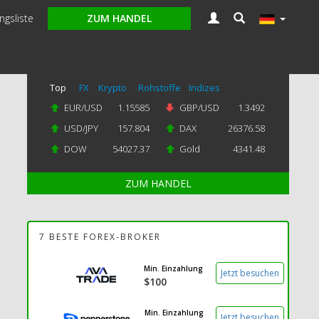
gsliste
ZUM HANDEL
Top
FX
Krypto
Rohstoffe
Indizes
EUR/USD
1.15585
GBP/USD
1.3492
USD/JPY
157.804
DAX
26376.58
DOW
54027.37
Gold
4341.48
ZUM HANDEL
7 BESTE FOREX-BROKER
Min. Einzahlung
Jetzt besuchen
$100
Min. Einzahlung
Jetzt besuchen