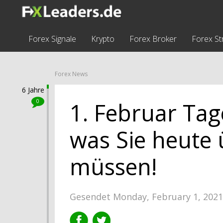
Forex Signale
Krypto
Forex Broker
Forex St
Forex News
6 Jahre
0
1. Februar Tage
was Sie heute 
müssen!
Gesendet Monday, February 1, 202