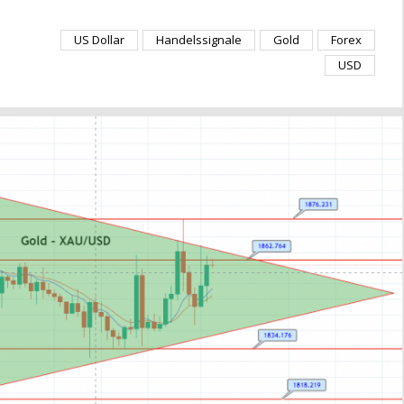
US Dollar
Handelssignale
Gold
Forex
USD