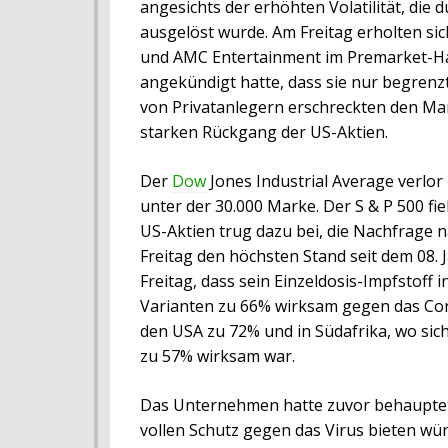
angesichts der erhöhten Volatilität, die
ausgelöst wurde. Am Freitag erholten s
und AMC Entertainment im Premarket-Ha
angekündigt hatte, dass sie nur begrenz
von Privatanlegern erschreckten den Mar
starken Rückgang der US-Aktien.
Der
Dow
Jones Industrial Average verlo
unter der 30.000 Marke. Der S & P 500 
US-Aktien trug dazu bei, die Nachfrage 
Freitag den höchsten Stand seit dem 08.
Freitag, dass sein Einzeldosis-Impfstoff
Varianten zu 66% wirksam gegen das Coro
den USA zu 72% und in Südafrika, wo sich
zu 57% wirksam war.
Das Unternehmen hatte zuvor behauptet, 
vollen Schutz gegen das Virus bieten wü