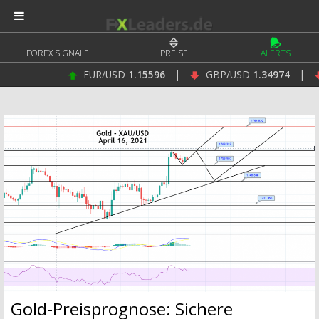
FOREX SIGNALE
PREISE
ALERTS
EUR/USD
1.15596
|
GBP/USD
1.34974
|
US
Gold-Preisprognose: Sichere